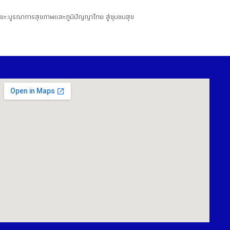
ขขะ:บูรณาการสุขภาพและภูมิปัญญาไทย สู่ชุมชนสุข