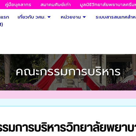
คู่มือบุคลากร
สมาคมศิษย์เก่า
มูลนิธิวิทยาลัยพยาบาลศรี
าแรก
เกี่ยวกับ วศม.
หน่วยงาน
ระบบสารสนเทศสำหร
M)
คณะกรรมการบริหาร