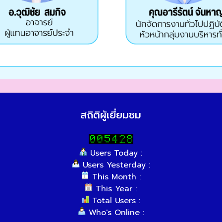
สถิติผู้เยี่ยมชม
Users Today :
Users Yesterday :
This Month :
This Year :
Total Users :
Who's Online :